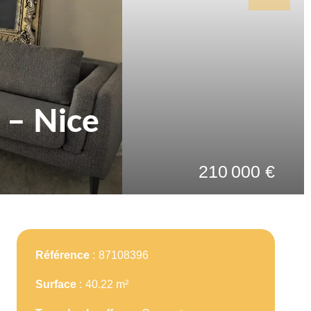
 – Nice
210 000 €
Référence
87108396
Surface
40.22 m²