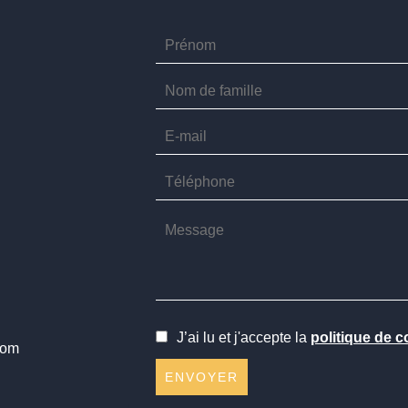
J’ai lu et j'accepte la
politique de c
com
ENVOYER