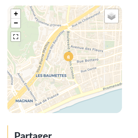
+
−
Partager